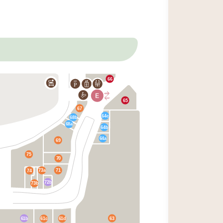
66
P
65
67
64c
68b
68a
64b
64a
69
75
70
73a
71
74
72b
73b
61b
63
61c
61d