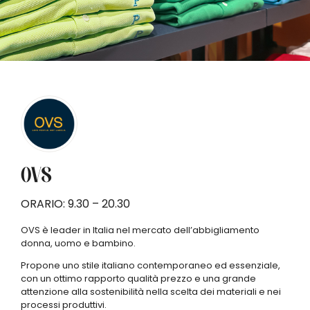
OVS
ORARIO: 9.30 – 20.30
OVS è leader in Italia nel mercato dell’abbigliamento
donna, uomo e bambino.
SA1
Propone uno stile italiano contemporaneo ed essenziale,
con un ottimo rapporto qualità prezzo e una grande
attenzione alla sostenibilità nella scelta dei materiali e nei
P
P
P
0
processi produttivi.
49
48