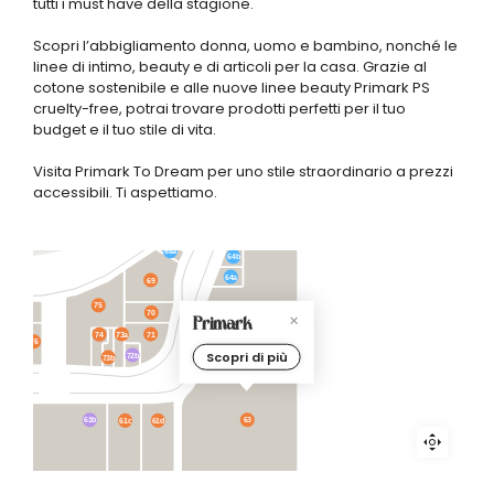
tutti i must have della stagione.
Scopri l’abbigliamento donna, uomo e bambino, nonché le
linee di intimo, beauty e di articoli per la casa. Grazie al
cotone sostenibile e alle nuove linee beauty Primark PS
cruelty-free, potrai trovare prodotti perfetti per il tuo
budget e il tuo stile di vita.
Visita Primark To Dream per uno stile straordinario a prezzi
66
P
accessibili. Ti aspettiamo.
65
67
64c
68b
68a
64b
64a
69
75
70
Primark
73a
71
74
77
76
Scopri di più
72b
73b
61b
63
61c
61d
61a