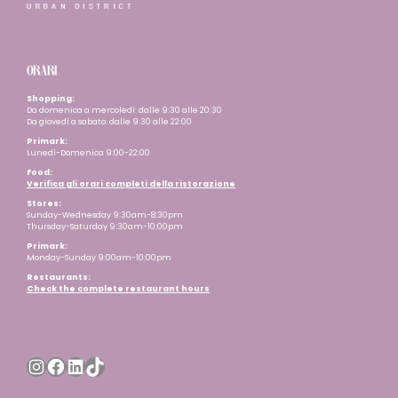
ORARI
Shopping:
Da domenica a mercoledì: dalle 9:30 alle 20:30
Da giovedì a sabato: dalle 9:30 alle 22:00
Primark:
Lunedì-Domenica 9:00-22:00
Food:
Verifica gli orari completi della ristorazione
Stores:
Sunday-Wednesday 9:30am-8:30pm
Thursday-Saturday 9:30am-10:00pm
Primark:
Monday-Sunday 9:00am-10:00pm
Restaurants
:
Check the complete restaurant hours
Instagram
Facebook
LinkedIn
TikTok