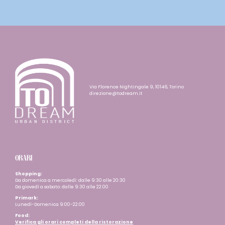
Via Florence Nightingale 9, 10146, Torino
direzione@todream.it
ORARI
Shopping:
Da domenica a mercoledì: dalle 9:30 alle 20:30
Da giovedì a sabato: dalle 9:30 alle 22:00
Primark:
Lunedì-Domenica 9:00-22:00
Food:
Verifica gli orari completi della ristorazione