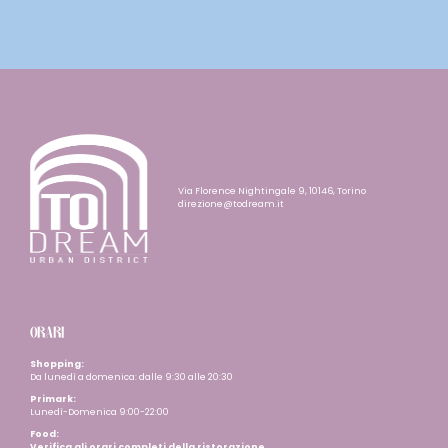
Via Florence Nightingale 9, 10146, Torino
direzione@todream.it
ORARI
Shopping:
Da lunedì a domenica: dalle 9:30 alle 20:30
Primark:
Lunedì-Domenica 9:00-22:00
Food:
Verifica gli orari completi della ristorazione