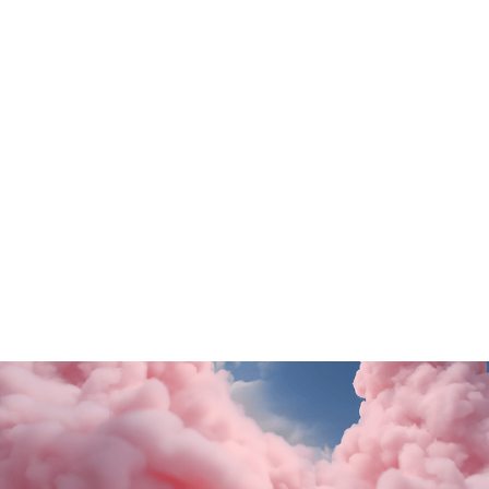
Tutte le promo
Rituals
Motivi
SALDI FINALI da KING!
La nuova collezione
SCOPRI DI PiÙ