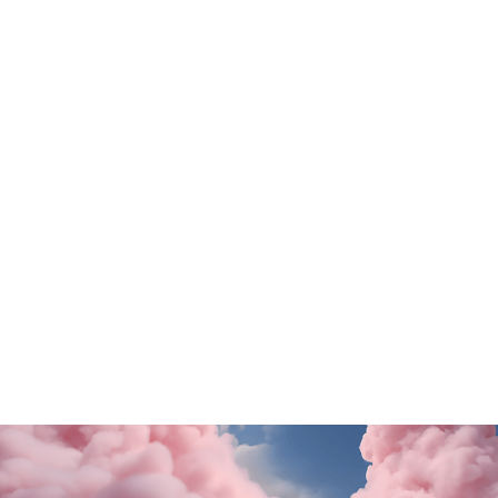
Tutte le promo
Rituals
Motivi
SALDI FINALI da KING!
La nuova collezione
SCOPRI DI PiÙ