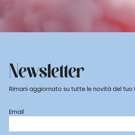
Newsletter
Rimani aggiornato su tutte le novità del tuo Ur
Email