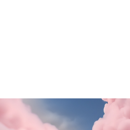
Old Wild West
ezione Motivi
Questa estate il gusto ti
porta in Puglia!
SCOPRI DI PiÙ