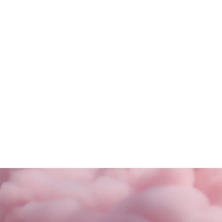
Rituals
Motivi
SALDI FINALI da KING!
La nuova coll