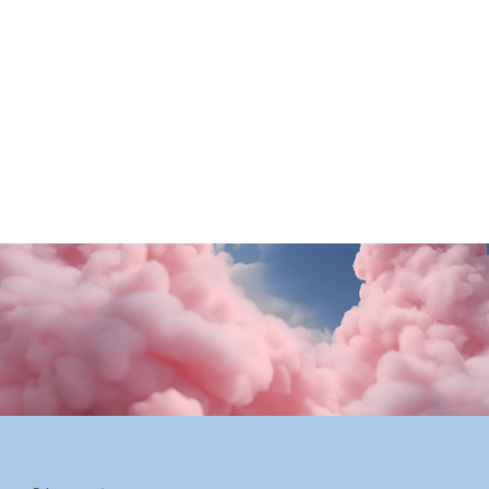
Old Wild West
Stroili Oro
Questa estate il gusto ti porta in Puglia!
Una sorpresa per te
SCOPRI DI PiÙ