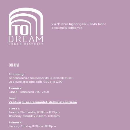
Via Florence Nightingale 9, 10146, Torino
direzione@todream.it
ORARI
Shopping:
Da domenica a mercoledì: dalle 9:30 alle 20:30
Da giovedì a sabato: dalle 9:30 alle 22:00
Primark:
Lunedì-Domenica 9:00-22:00
Food:
Verifica gli orari completi della ristorazione
Stores:
Sunday-Wednesday 9:30am-8:30pm
Thursday-Saturday 9:30am-10:00pm
Primark:
Monday-Sunday 9:00am-10:00pm