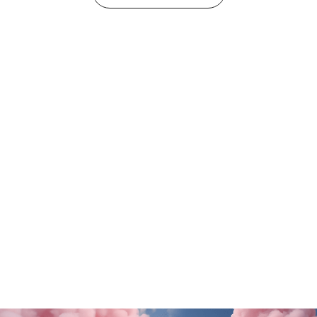
Tutte le promo
Rituals
Motivi
SALDI FINALI da KING!
La nuova collezione
SCOPRI DI PiÙ