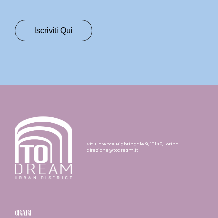
Via Florence Nightingale 9, 10146, Torino
direzione@todream.it
ORARI