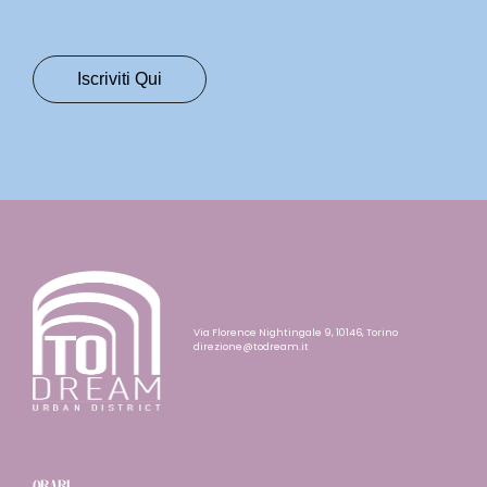
Via Florence Nightingale 9, 10146, Torino
direzione@todream.it
ORARI