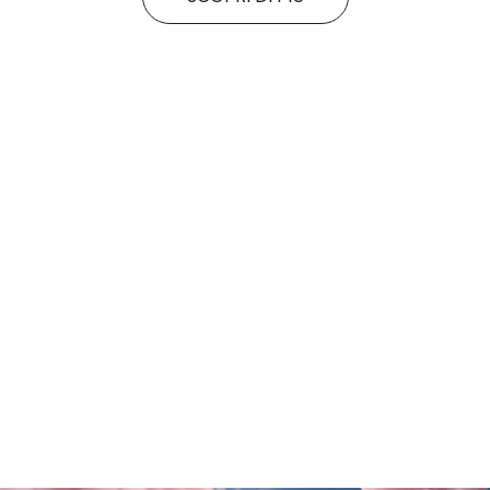
Tutte le promo
Rituals
Motivi
SALDI FINALI da KING!
La nuova collezione
SCOPRI DI PiÙ