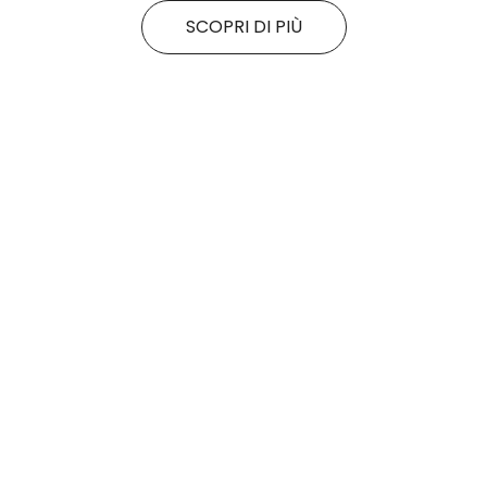
SCOPRI DI PIÙ
Tutte le promo
Rituals
Motivi
SALDI FINALI da KING!
La nuova collezione
SCOPRI DI PiÙ