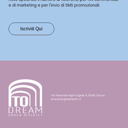
e di marketing e per l'invio di SMS promozionali.
Via Florence Nightingale 9, 10146, Torino
direzione@todream.it