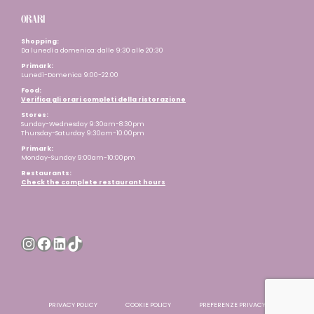
ORARI
Shopping:
Da lunedì a domenica: dalle 9:30 alle 20:30
Primark:
Lunedì-Domenica 9:00-22:00
Food:
Verifica gli orari completi della ristorazione
Stores:
Sunday-Wednesday 9:30am-8:30pm
Thursday-Saturday 9:30am-10:00pm
Primark:
Monday-Sunday 9:00am-10:00pm
Restaurants
:
Check the complete restaurant hours
Instagram
Facebook
LinkedIn
TikTok
PRIVACY POLICY
COOKIE POLICY
PREFERENZE PRIVACY