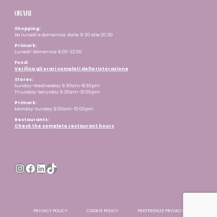
ORARI
Shopping:
Da lunedì a domenica: dalle 9:30 alle 20:30
Primark:
Lunedì-Domenica 9:00-22:00
Food:
Verifica gli orari completi della ristorazione
Stores:
Sunday-Wednesday 9:30am-8:30pm
Thursday-Saturday 9:30am-10:00pm
Primark:
Monday-Sunday 9:00am-10:00pm
Restaurants
:
Check the complete restaurant hours
Instagram
Facebook
LinkedIn
TikTok
PRIVACY POLICY
COOKIE POLICY
PREFERENZE PRIVACY