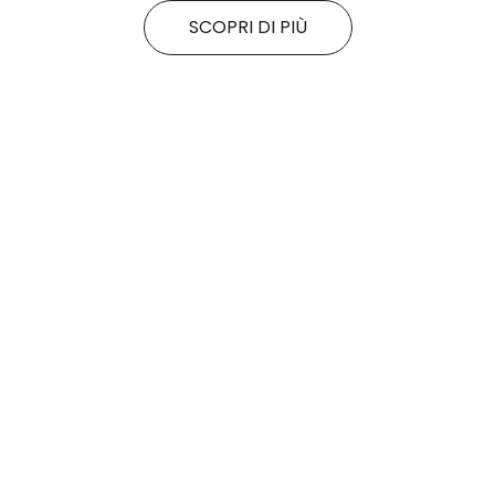
SCOPRI DI PIÙ
Tutte le promo
Rituals
Rituals
In omaggio da Rituals, un gloss labbra
SALDI FINALI da KING
lenitivo!
SCOPRI DI PiÙ