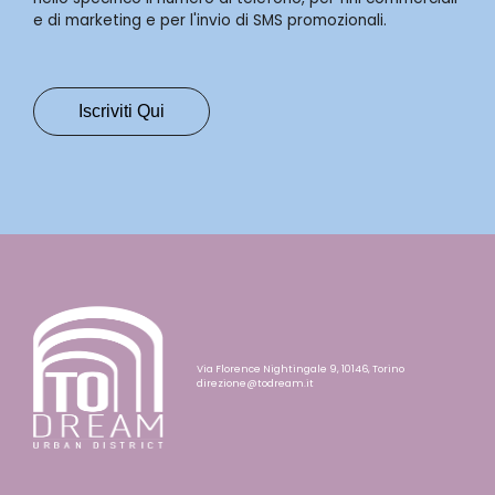
e di marketing e per l'invio di SMS promozionali.
Via Florence Nightingale 9, 10146, Torino
direzione@todream.it