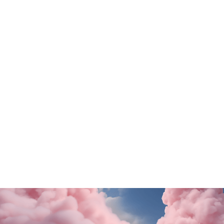
Tutte le promo
Stroili Oro
Rituals
Il tuo viaggio inizia da Stroili!
In omaggio da Ritua
lenitivo!
SCOPRI DI PiÙ