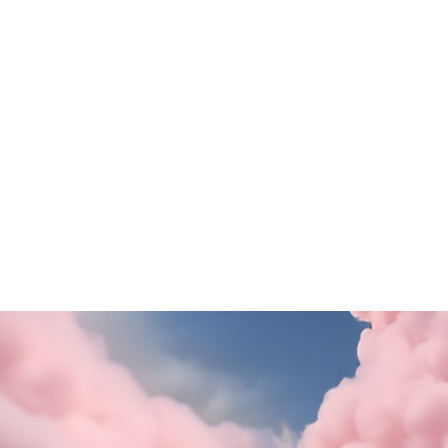
ezione Motivi
Questa estate il gusto ti
porta in Puglia!
SCOPRI DI PiÙ