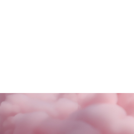
SALDI FINALI da KING!
La nuova coll