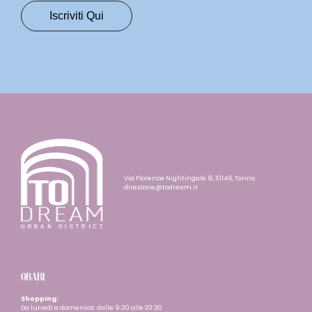
Via Florence Nightingale 9, 10146, Torino
direzione@todream.it
ORARI
Shopping:
Da lunedì a domenica: dalle 9:30 alle 20:30