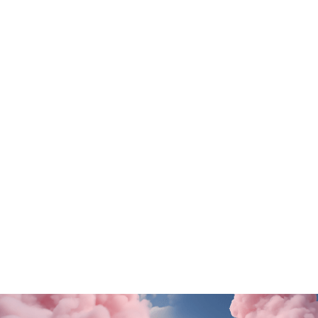
Tutte le promo
Old Wild West
Stroili Oro
Questa estate il gusto ti porta in Puglia!
Una sorpresa per te
SCOPRI DI PiÙ