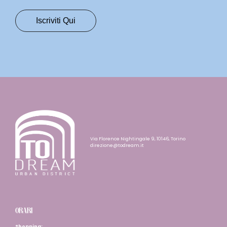
Via Florence Nightingale 9, 10146, Torino
direzione@todream.it
ORARI
Shopping: