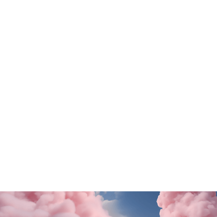
Tutte le promo
Rituals
Motivi
SALDI FINALI da KING!
La nuova collezione
SCOPRI DI PiÙ