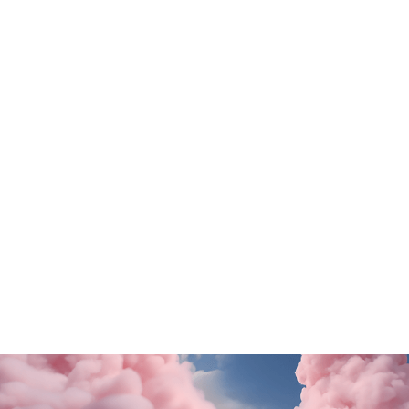
Tutte le promo
Old Wild West
Stroili Oro
Questa estate il gusto ti porta in Puglia!
Una sorpresa per te
SCOPRI DI PiÙ