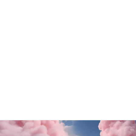
Tutte le promo
Rituals
Motivi
SALDI FINALI da KING!
La nuova collezione
SCOPRI DI PiÙ