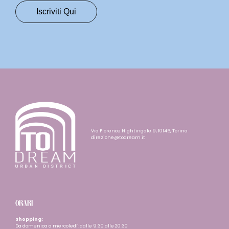
Via Florence Nightingale 9, 10146, Torino
direzione@todream.it
ORARI
Shopping:
Da domenica a mercoledì: dalle 9:30 alle 20:30