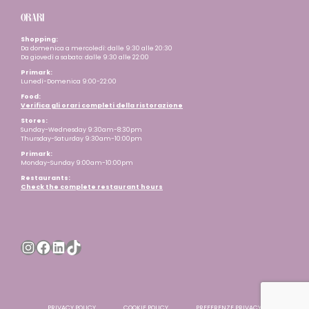
ORARI
Shopping:
Da domenica a mercoledì: dalle 9:30 alle 20:30
Da giovedì a sabato: dalle 9:30 alle 22:00
Primark:
Lunedì-Domenica 9:00-22:00
Food:
Verifica gli orari completi della ristorazione
Stores:
Sunday-Wednesday 9:30am-8:30pm
Thursday-Saturday 9:30am-10:00pm
Primark:
Monday-Sunday 9:00am-10:00pm
Restaurants
:
Check the complete restaurant hours
Instagram
Facebook
LinkedIn
TikTok
PRIVACY POLICY
COOKIE POLICY
PREFERENZE PRIVACY