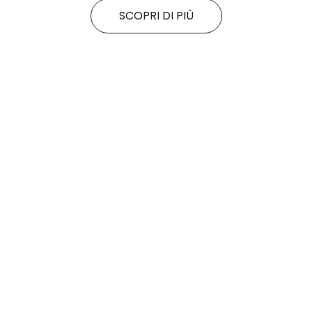
SCOPRI DI PIÙ
Tutte le promo
Rituals
Motivi
SALDI FINALI da KING!
La nuova collezione
SCOPRI DI PiÙ