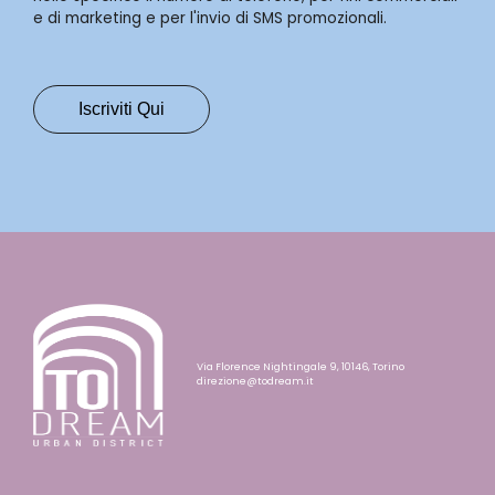
e di marketing e per l'invio di SMS promozionali.
Via Florence Nightingale 9, 10146, Torino
direzione@todream.it