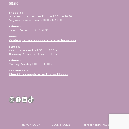
ORARI
Shopping:
Da domenica a mercoledì: dalle 9:30 alle 20:30
Da giovedì a sabato: dalle 9:30 alle 22:00
Primark:
Lunedì-Domenica 9:00-22:00
Food:
Verifica gli orari completi della ristorazione
Stores:
Sunday-Wednesday 9:30am-8:30pm
Thursday-Saturday 9:30am-10:00pm
Primark:
Monday-Sunday 9:00am-10:00pm
Restaurants
:
Check the complete restaurant hours
Instagram
Facebook
LinkedIn
TikTok
PRIVACY POLICY
COOKIE POLICY
PREFERENZE PRIVACY