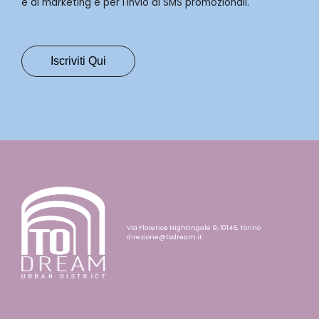
e di marketing e per l'invio di SMS promozionali.
Via Florence Nightingale 9, 10146, Torino
direzione@todream.it