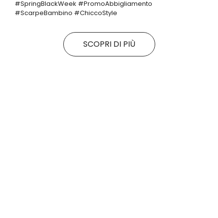
#SpringBlackWeek #PromoAbbigliamento
#ScarpeBambino #ChiccoStyle
SCOPRI DI PIÙ
Tutte le promo
Rituals
Motivi
SALDI FINALI da KING!
La nuova collezione