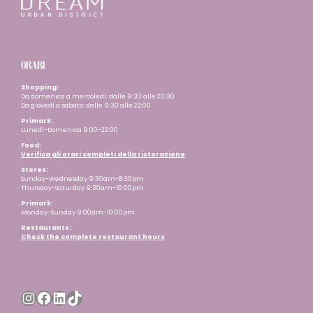
ORARI
Shopping:
Da domenica a mercoledì: dalle 9:30 alle 20:30
Da giovedì a sabato: dalle 9:30 alle 22:00
Primark:
Lunedì-Domenica 9:00-22:00
Food:
Verifica gli orari completi della ristorazione
Stores:
Sunday-Wednesday 9:30am-8:30pm
Thursday-Saturday 9:30am-10:00pm
Primark:
Monday-Sunday 9:00am-10:00pm
Restaurants
:
Check the complete restaurant hours
Instagram
Facebook
LinkedIn
TikTok