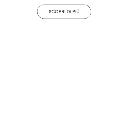
SCOPRI DI PIÙ
Tutte le promo
Rituals
Motivi
SALDI FINALI da KING!
La nuova collezione
SCOPRI DI PiÙ