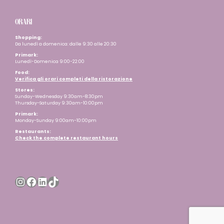
ORARI
Shopping:
Da lunedì a domenica: dalle 9:30 alle 20:30
Primark:
Lunedì-Domenica 9:00-22:00
Food:
Verifica gli orari completi della ristorazione
Stores:
Sunday-Wednesday 9:30am-8:30pm
Thursday-Saturday 9:30am-10:00pm
Primark:
Monday-Sunday 9:00am-10:00pm
Restaurants
:
Check the complete restaurant hours
Instagram
Facebook
LinkedIn
TikTok