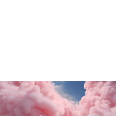
Tutte le promo
Rituals
Motivi
SALDI FINALI da KING!
La nuova collezione
SCOPRI DI PiÙ