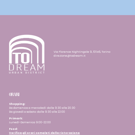
Via Florence Nightingale 9, 10146, Torino
direzione@todream.it
ORARI
Shopping:
Da domenica a mercoledì: dalle 9:30 alle 20:30
Da giovedì a sabato: dalle 9:30 alle 22:00
Primark:
Lunedì-Domenica 9:00-22:00
Food:
Verifica gli orari completi della ristorazione