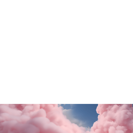
Tutte le promo
Rituals
Motivi
SALDI FINALI da KING!
La nuova collezione
SCOPRI DI PiÙ