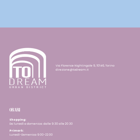
Via Florence Nightingale 9, 10146, Torino
direzione@todream.it
ORARI
Shopping:
Da lunedì a domenica: dalle 9:30 alle 20:30
Primark:
Lunedì-Domenica 9:00-22:00