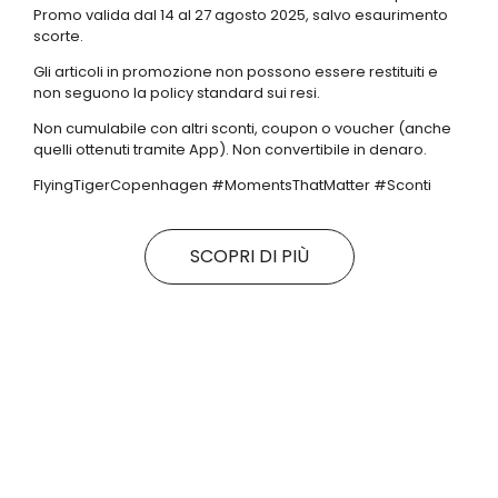
Promo valida dal 14 al 27 agosto 2025, salvo esaurimento
scorte.
Gli articoli in promozione non possono essere restituiti e
non seguono la policy standard sui resi.
Non cumulabile con altri sconti, coupon o voucher (anche
quelli ottenuti tramite App). Non convertibile in denaro.
FlyingTigerCopenhagen #MomentsThatMatter #Sconti
SCOPRI DI PIÙ
Tutte le promo