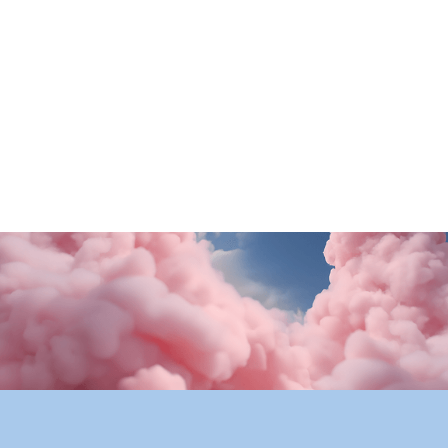
Rituals
Motivi
SALDI FINALI da KING!
La nuova collezione
SCOPRI DI PiÙ