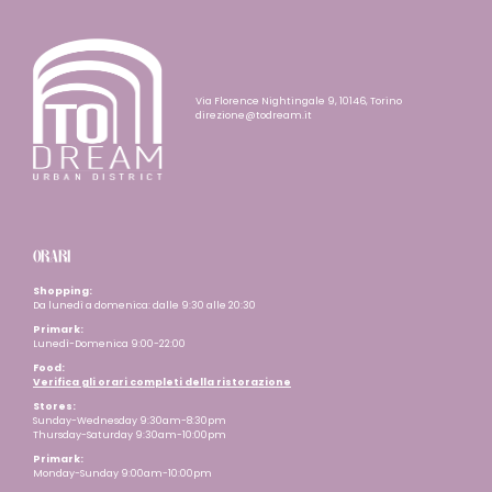
Via Florence Nightingale 9, 10146, Torino
direzione@todream.it
ORARI
Shopping:
Da lunedì a domenica: dalle 9:30 alle 20:30
Primark:
Lunedì-Domenica 9:00-22:00
Food:
Verifica gli orari completi della ristorazione
Stores:
Sunday-Wednesday 9:30am-8:30pm
Thursday-Saturday 9:30am-10:00pm
Primark:
Monday-Sunday 9:00am-10:00pm