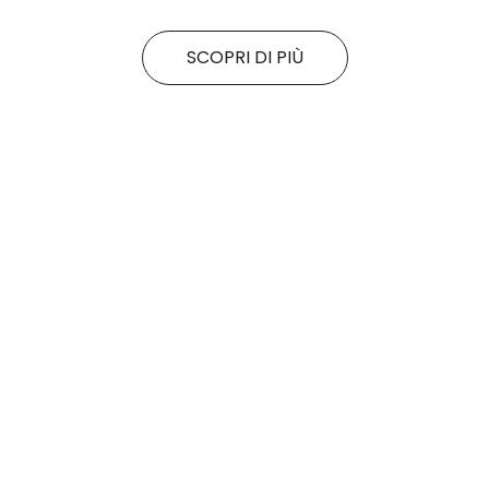
SCOPRI DI PIÙ
Tutte le promo
Rituals
Motivi
SALDI FINALI da KING!
La nuova collezione
SCOPRI DI PiÙ