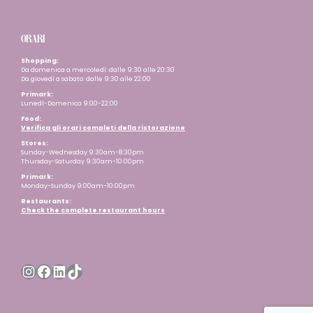
ORARI
Shopping:
Da domenica a mercoledì: dalle 9:30 alle 20:30
Da giovedì a sabato: dalle 9:30 alle 22:00
Primark:
Lunedì-Domenica 9:00-22:00
Food:
Verifica gli orari completi della ristorazione
Stores:
Sunday-Wednesday 9:30am-8:30pm
Thursday-Saturday 9:30am-10:00pm
Primark:
Monday-Sunday 9:00am-10:00pm
Restaurants
:
Check the complete restaurant hours
Instagram
Facebook
LinkedIn
TikTok