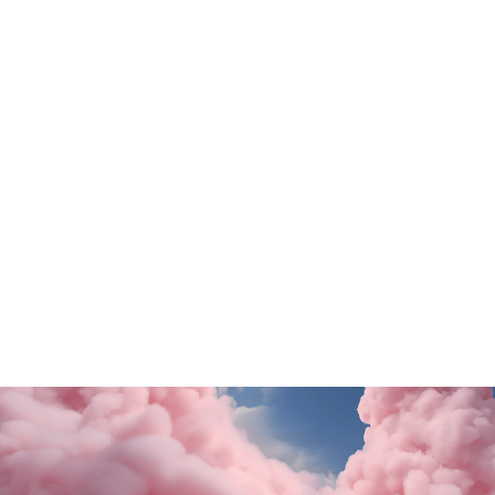
Tutte le promo
Rituals
Motivi
SALDI FINALI da KING!
La nuova collezione
SCOPRI DI PiÙ