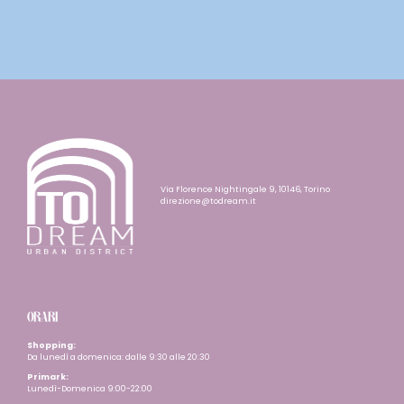
Via Florence Nightingale 9, 10146, Torino
direzione@todream.it
ORARI
Shopping:
Da lunedì a domenica: dalle 9:30 alle 20:30
Primark:
Lunedì-Domenica 9:00-22:00