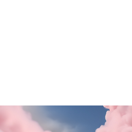
Old Wild West
ezione Motivi
Questa estate il gusto ti
porta in Puglia!
SCOPRI DI PiÙ