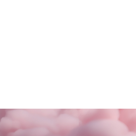
Rituals
Motivi
SALDI FINALI da KING!
La nuova coll