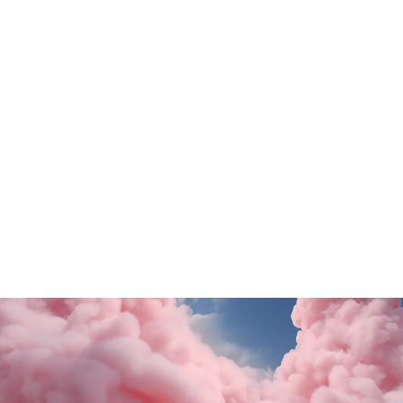
Tutte le promo
Old Wild West
Stroili Oro
Questa estate il gusto ti porta in Puglia!
Una sorpresa per te
SCOPRI DI PiÙ