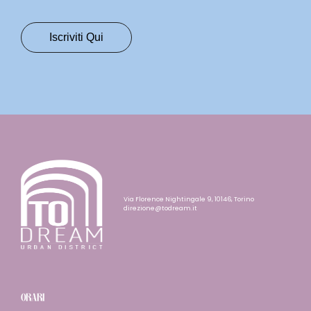
Via Florence Nightingale 9, 10146, Torino
direzione@todream.it
ORARI