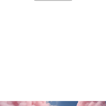
Tutte le promo
Rituals
Motivi
SALDI FINALI da KING!
La nuova collezione
SCOPRI DI PiÙ