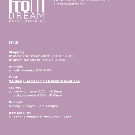
Via Florence Nightingale 9, 10146, Torino
direzione@todream.it
ORARI
Shopping:
Da domenica a mercoledì: dalle 9:30 alle 20:30
Da giovedì a sabato: dalle 9:30 alle 22:00
Primark:
Lunedì-Domenica 9:00-22:00
Food:
Verifica gli orari completi della ristorazione
Stores:
Sunday-Wednesday 9:30am-8:30pm
Thursday-Saturday 9:30am-10:00pm
Primark:
Monday-Sunday 9:00am-10:00pm
Restaurants
:
Check the complete restaurant hours