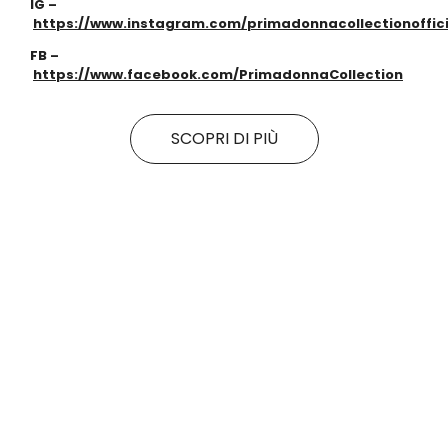
IG –
https://www.instagram.com/primadonnacollectionoffici
FB –
https://www.facebook.com/PrimadonnaCollection
SCOPRI DI PIÙ
Tutte le promo
Rituals
Motivi
SALDI FINALI da KING!
La nuova collezione