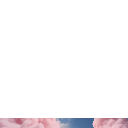
Tutte le promo
Old Wild West
Stroili Oro
Questa estate il gusto ti porta in Puglia!
Una sorpresa per te
SCOPRI DI PiÙ