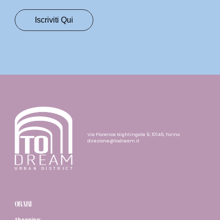
Via Florence Nightingale 9, 10146, Torino
direzione@todream.it
ORARI
Shopping: