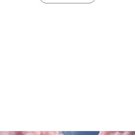
Tutte le promo
Rituals
Motivi
SALDI FINALI da KING!
La nuova collezione
SCOPRI DI PiÙ