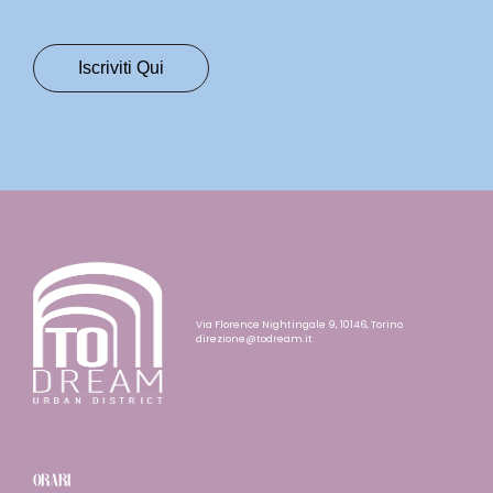
Via Florence Nightingale 9, 10146, Torino
direzione@todream.it
ORARI