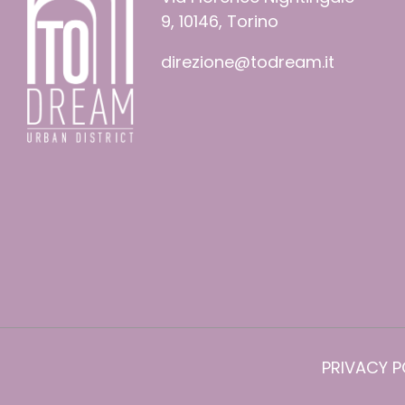
9, 10146, Torino
direzione@todream.it
PRIVACY P