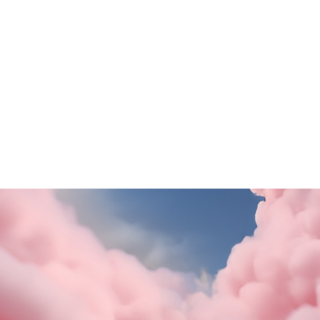
porta in Puglia!
SCOPRI DI PiÙ