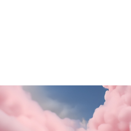
ezione Motivi
Questa estate il gusto ti
porta in Puglia!
SCOPRI DI PiÙ