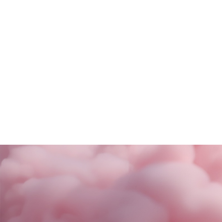
SALDI FINALI da KING!
La nuova coll