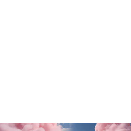
Tutte le promo
Rituals
Motivi
SALDI FINALI da KING!
La nuova collezione
SCOPRI DI PiÙ