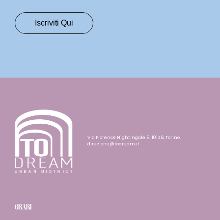
Via Florence Nightingale 9, 10146, Torino
direzione@todream.it
ORARI